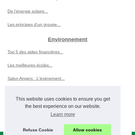
De l’énergie solaire...
Les principes d’un groupe...
Environnement
Top 5 des aides financières...
Les meilleures écoles...
Salon Angers : L'événement...
Nature
This website uses cookies to ensure you get
Les secrets du contre galop...
the best experience on our website.
Learn more
Découvrez le monde fascinant...
Refuse Cookie
Allow cookies