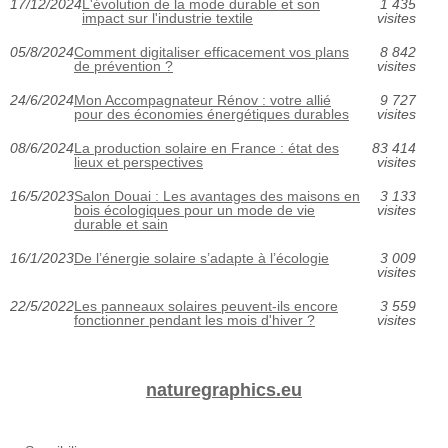
17/12/2024
L'évolution de la mode durable et son
1 435
impact sur l'industrie textile
visites
05/8/2024
Comment digitaliser efficacement vos plans
8 842
de prévention ?
visites
24/6/2024
Mon Accompagnateur Rénov : votre allié
9 727
pour des économies énergétiques durables
visites
08/6/2024
La production solaire en France : état des
83 414
lieux et perspectives
visites
16/5/2023
Salon Douai : Les avantages des maisons en
3 133
bois écologiques pour un mode de vie
visites
durable et sain
16/1/2023
De l’énergie solaire s’adapte à l’écologie
3 009
visites
22/5/2022
Les panneaux solaires peuvent-ils encore
3 559
fonctionner pendant les mois d'hiver ?
visites
naturegraphics.eu