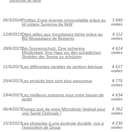
Sungrow de 6kW
05/3/2024
Profitez d'une énergie renouvelable grâce au
3 840
kit solaire Sungrow de 6kW
visites
12/8/2023
Dites adieu aux moustiques tigres grâce au
4 112
BG-Mosquitaire de Biogents
visites
28/6/2023
Bio-Sonnenschutz: Eine sicherere
4 614
Möglichkeit, Ihre Haut vor den schädlichen
visites
Strahlen der Sonne zu schützen
21/5/2023
Les différentes variétés de jambon ibérique
4 617
visites
20/4/2023
Les produits bios sont plus savoureux
8 775
visites
19/4/2023
Les meilleurs poissons pour votre bassin de
4 634
jardin
visites
06/4/2023
Prenez soin de votre Microbiote Vaginal pour
4 362
une Santé Optimale !
visites
15/3/2023
Les obstacles à une écologie durable, vus à
4 230
l'exposition de Douai
visites