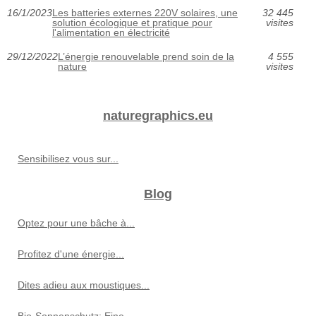
16/1/2023
Les batteries externes 220V solaires, une
32 445
solution écologique et pratique pour
visites
l'alimentation en électricité
29/12/2022
L’énergie renouvelable prend soin de la
4 555
nature
visites
naturegraphics.eu
Sensibilisez vous sur...
Blog
Optez pour une bâche à...
Profitez d'une énergie...
Dites adieu aux moustiques...
Bio-Sonnenschutz: Eine...