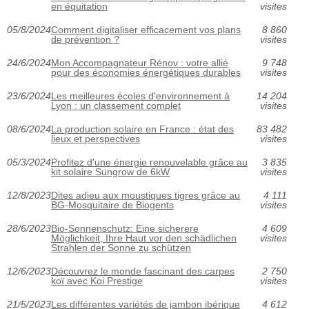
en équitation
visites
05/8/2024
Comment digitaliser efficacement vos plans
8 860
de prévention ?
visites
24/6/2024
Mon Accompagnateur Rénov : votre allié
9 748
pour des économies énergétiques durables
visites
23/6/2024
Les meilleures écoles d'environnement à
14 204
Lyon : un classement complet
visites
08/6/2024
La production solaire en France : état des
83 482
lieux et perspectives
visites
05/3/2024
Profitez d'une énergie renouvelable grâce au
3 835
kit solaire Sungrow de 6kW
visites
12/8/2023
Dites adieu aux moustiques tigres grâce au
4 111
BG-Mosquitaire de Biogents
visites
28/6/2023
Bio-Sonnenschutz: Eine sicherere
4 609
Möglichkeit, Ihre Haut vor den schädlichen
visites
Strahlen der Sonne zu schützen
12/6/2023
Découvrez le monde fascinant des carpes
2 750
koï avec Koi Prestige
visites
21/5/2023
Les différentes variétés de jambon ibérique
4 612