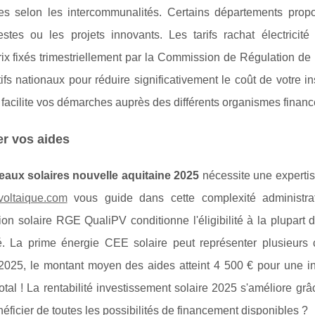
ues selon les intercommunalités. Certains départements prop
es ou les projets innovants. Les tarifs rachat électrici
rix fixés trimestriellement par la Commission de Régulation de 
 nationaux pour réduire significativement le coût de votre ins
acilite vos démarches auprès des différents organismes financ
r vos aides
eaux solaires nouvelle aquitaine 2025
nécessite une expertis
voltaique.com
vous guide dans cette complexité administra
ion solaire RGE QualiPV conditionne l'éligibilité à la plupart 
ifié. La prime énergie CEE solaire peut représenter plusieurs 
 2025, le montant moyen des aides atteint 4 500 € pour une ins
otal ! La rentabilité investissement solaire 2025 s'améliore grâ
icier de toutes les possibilités de financement disponibles ?