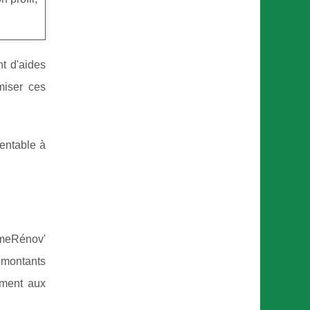
t d'aides
miser ces
rentable à
meRénov'
s montants
ement aux