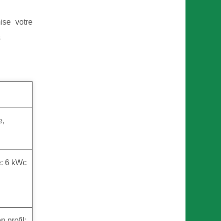
se votre
s
e,
e: 6 kWc
 profil;