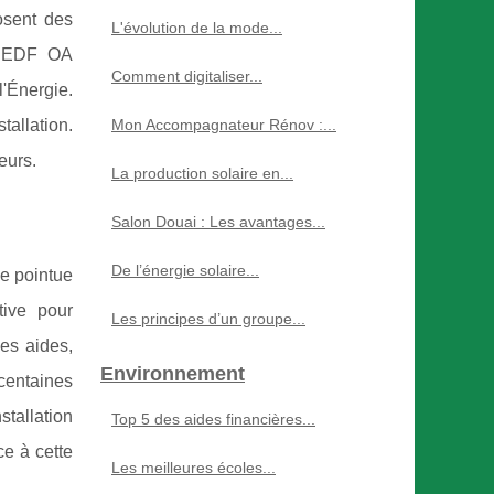
osent des
L'évolution de la mode...
té EDF OA
Comment digitaliser...
l'Énergie.
tallation.
Mon Accompagnateur Rénov :...
eurs.
La production solaire en...
Salon Douai : Les avantages...
De l’énergie solaire...
e pointue
tive pour
Les principes d’un groupe...
des aides,
Environnement
centaines
tallation
Top 5 des aides financières...
ce à cette
Les meilleures écoles...