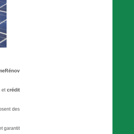
meRénov
e et
crédit
osent des
t garantit