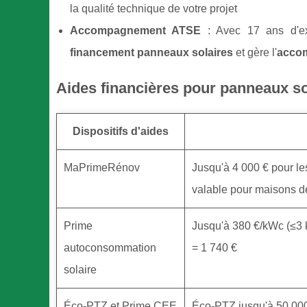
la qualité technique de votre projet
Accompagnement ATSE
: Avec 17 ans d'ex
financement panneaux solaires
et gère l'
accom
Aides financières pour panneaux so
Dispositifs d'aides
MaPrimeRénov
Jusqu'à 4 000 € pour le
valable pour maisons d
Prime
Jusqu'à 380 €/kWc (≤3 
autoconsommation
= 1 740 €
solaire
Éco-PTZ et Prime CEE
Éco-PTZ jusqu'à 50 000 