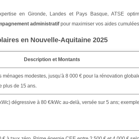
pertise en Gironde, Landes et Pays Basque, ATSE optimi
pagnement administratif
pour maximiser vos aides cumulée
laires en Nouvelle-Aquitaine 2025
Description et Montants
s ménages modestes, jusqu'à 8 000 € pour la rénovation global
e plus de 15 ans.
kWc) dégressive à 80 €/kWc au-delà, versée sur 5 ans; exempl
€ à taux zéro, Prime énergie CEE entre 2 500 € et 4 000 € selon