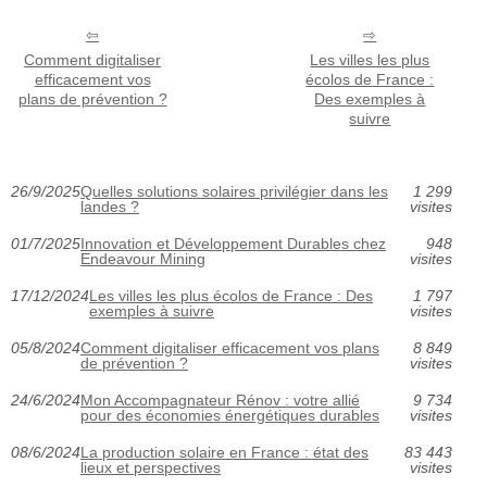
Comment digitaliser
Les villes les plus
efficacement vos
écolos de France :
plans de prévention ?
Des exemples à
suivre
26/9/2025
Quelles solutions solaires privilégier dans les
1 299
landes ?
visites
01/7/2025
Innovation et Développement Durables chez
948
Endeavour Mining
visites
17/12/2024
Les villes les plus écolos de France : Des
1 797
exemples à suivre
visites
05/8/2024
Comment digitaliser efficacement vos plans
8 849
de prévention ?
visites
24/6/2024
Mon Accompagnateur Rénov : votre allié
9 734
pour des économies énergétiques durables
visites
08/6/2024
La production solaire en France : état des
83 443
lieux et perspectives
visites