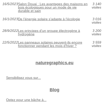
16/5/2023
Salon Douai : Les avantages des maisons en
3 140
bois écologiques pour un mode de vie
visites
durable et sain
16/1/2023
De l’énergie solaire s’adapte à l’écologie
3 016
visites
28/9/2022
Les principes d’un groupe électrogène à
3 200
hydrogène
visites
22/5/2022
Les panneaux solaires peuvent-ils encore
3 559
fonctionner pendant les mois d'hiver ?
visites
naturegraphics.eu
Sensibilisez vous sur...
Blog
Optez pour une bâche à...