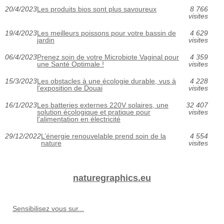
20/4/2023
Les produits bios sont plus savoureux
8 766
visites
19/4/2023
Les meilleurs poissons pour votre bassin de
4 629
jardin
visites
06/4/2023
Prenez soin de votre Microbiote Vaginal pour
4 359
une Santé Optimale !
visites
15/3/2023
Les obstacles à une écologie durable, vus à
4 228
l'exposition de Douai
visites
16/1/2023
Les batteries externes 220V solaires, une
32 407
solution écologique et pratique pour
visites
l'alimentation en électricité
29/12/2022
L’énergie renouvelable prend soin de la
4 554
nature
visites
naturegraphics.eu
Sensibilisez vous sur...