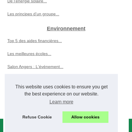
De l’énergie solaire...
Les principes d’un groupe...
Environnement
Top 5 des aides financières...
Les meilleures écoles...
Salon Angers : L'événement...
Nature
This website uses cookies to ensure you get
Les secrets du contre galop...
the best experience on our website.
Learn more
Découvrez le monde fascinant...
Refuse Cookie
Allow cookies
© 2026
Naturegraphics.eu
;
Cookies Policy
;
RSS
wildlife