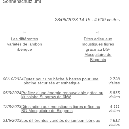
Sonnenschutz um!
28/06/2023 14:15 - 4 609 visites
Les différentes
Dites adieu aux
variétés de jambon
moustiques tigres
ibérique
grâce au BG-
Mosquitaire de
Biogents
06/10/2024
Optez pour une bâche à barres pour une
2 728
piscine sécurisée et esthétique
visites
05/3/2024
Profitez d'une énergie renouvelable grâce au
3 835
kit solaire Sungrow de 6kW
visites
12/8/2023
Dites adieu aux moustiques tigres grâce au
4 111
BG-Mosquitaire de Biogents
visites
21/5/2023
Les différentes variétés de jambon ibérique
4 612
visites