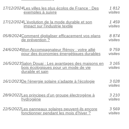
17/12/2024
Les villes les plus écolos de France : Des
1 812
exemples à suivre
visites
17/12/2024
L'évolution de la mode durable et son
1 459
impact sur l'industrie textile
visites
05/8/2024
Comment digitaliser efficacement vos plans
8 874
de prévention ?
visites
24/6/2024
Mon Accompagnateur Rénov : votre allié
9 759
pour des économies énergétiques durables
visites
16/5/2023
Salon Douai : Les avantages des maisons en
3 165
bois écologiques pour un mode de vie
visites
durable et sain
16/1/2023
De l’énergie solaire s’adapte à l’écologie
3 028
visites
28/9/2022
Les principes d’un groupe électrogène à
3 210
hydrogène
visites
22/5/2022
Les panneaux solaires peuvent-ils encore
3 569
fonctionner pendant les mois d'hiver ?
visites